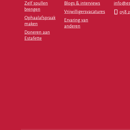
Zelf spullen
Blogs & interviews
info@est
brengen
Vrijwilligersvacatures
058 2
Ophaalafspraak
Ervaring van
maken
anderen
Doneren aan
Estafette