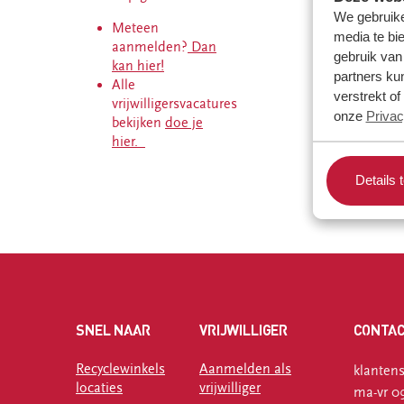
recyclewinkel
We gebruike
Meteen
Franeker
media te bi
aanmelden?
Dan
gebruik van
kan hier!
partners ku
Alle
Word donateur
verstrekt o
vrijwilligersvacatures
onze
Privac
bekijken
doe je
hier.
Details 
SNEL NAAR
VRIJWILLIGER
CONTA
Recyclewinkels
Aanmelden als
klantens
locaties
vrijwilliger
ma-vr 09