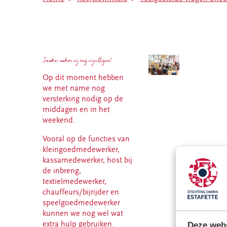
Deze spullen
Friesland
kun je bij ons
Estafette
inleveren
recyclewinkel
Inleveren
Sint
kleding en
Annaparochie
Jazeker zoeken wij nog vrijwilligers!
textiel
Estafette
Op dit moment hebben
Bezorg- en
recyclewinkel
we met name nog
ophaalservice
Oosterwolde
versterking nodig op de
Estafette
middagen en in het
Recycle
weekend.
Boulevard
Leeuwarden
Vooral op de functies van
kleingoedmedewerker,
Estafette
kassamedewerker, host bij
recyclewinkel
de inbreng,
Harlingen
textielmedewerker,
Estafette
chauffeurs/bijrijder en
recyclewinkel
speelgoedmedewerker
Burgum
kunnen we nog wel wat
extra hulp gebruiken.
Estafette
Deze webs