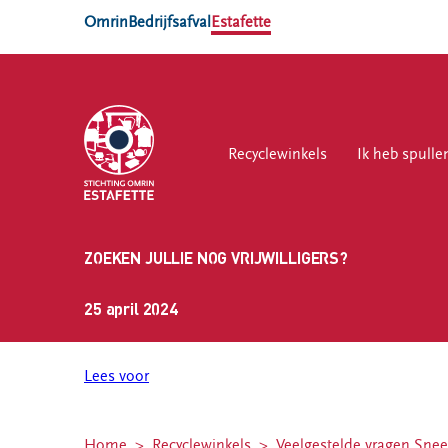
Omrin
Bedrijfsafval
Estafette
Recyclewinkels
Recyclewinkels
Ik heb spullen
Ik heb spulle
Vri
ZOEKEN JULLIE NOG VRIJWILLIGERS?
Ik heb
Vrijwilliger
Locaties
spullen
worden
25 april 2024
Estafette
Zelf spullen
Vrijwilligersvacatures
recyclewinkel
brengen
Sneek
Lees voor
Spullen thuis
Estafette vind
laten
je op 7
ophalen
locaties in
Home
Recyclewinkels
Veelgestelde vragen Snee