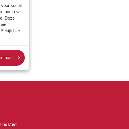
 voor social
ie over uw
se. Deze
heeft
Bekijk hier
oestaan
n hosted