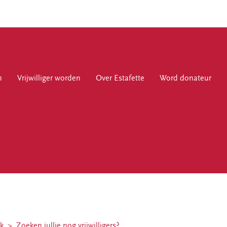
n
jwilliger worden
Vrijwilliger worden
Over Estafette
Over Estafette
Word donateur
Word donateur
Over Estafette
Ons verhaal
Nieuws
Blogs & interviews
Werken bij Estafette
k
Zoeken jullie nog vrijwilligers?