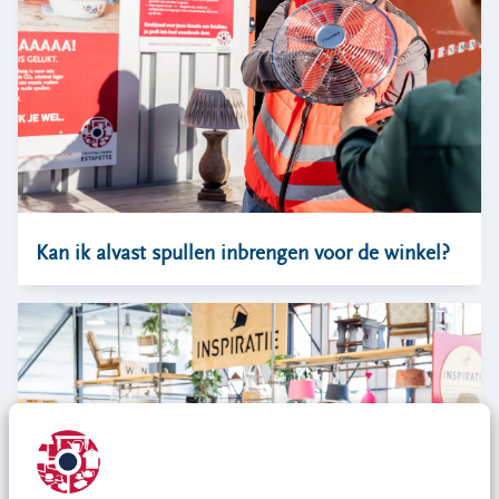
CONTACT
klantenservice
ma-vr 09.00 tot 17.00 uur
info@estafetterecyclewinkels.nl
058 234 76 00
Word donateur
Kan ik alvast spullen inbrengen voor de winkel?