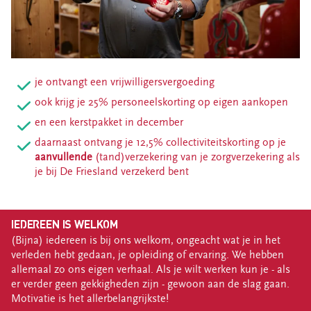
je ontvangt een vrijwilligersvergoeding
ook krijg je 25% personeelskorting op eigen aankopen
en een kerstpakket in december
daarnaast ontvang je 12,5% collectiviteitskorting op je
aanvullende
(tand)verzekering van je zorgverzekering als
je bij De Friesland verzekerd bent
IEDEREEN IS WELKOM
(Bijna) iedereen is bij ons welkom, ongeacht wat je in het
verleden hebt gedaan, je opleiding of ervaring. We hebben
allemaal zo ons eigen verhaal. Als je wilt werken kun je - als
er verder geen gekkigheden zijn - gewoon aan de slag gaan.
Motivatie is het allerbelangrijkste!