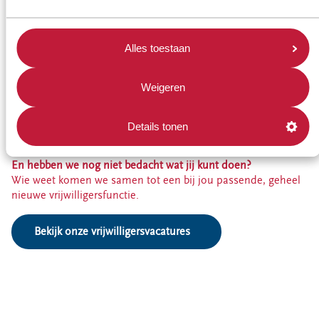
WAT KUN
DOEN?
jij
Alles toestaan
Je hoeft geen superheld te zijn om je steentje bij te dragen.
Alle kleine beetjes helpen en er is altijd iets wat je kunt doen.
Als vrijwilliger kun je op de verschillende afdelingen van
Weigeren
Estafette aan de slag. We bieden vaste en tijdelijke plekken
voor kassamedewerkers, beprijzers, chauffeurs of
Details tonen
creatievelingen op het gebied van hergebruik en recycling. En
meer!
En hebben we nog niet bedacht wat jij kunt doen?
Wie weet komen we samen tot een bij jou passende, geheel
nieuwe vrijwilligersfunctie.
Bekijk onze vrijwilligersvacatures