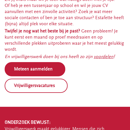
Estafette recyclewinkel Franeker
Of heb je een tussenjaar op school en wil je jouw CV
aanvullen met een zinvolle activiteit? Zoek je wat meer
Ik heb spullen
sociale contacten of ben je toe aan structuur? Estafette heeft
(bijna) altijd plek voor elke situatie.
Zelf spullen brengen
Twijfel je nog wat het beste bij je past?
Geen probleem! Je
Spullen thuis laten ophalen
kunt eerst een maand op proef meedraaien en op
Deze spullen kun je bij ons inleveren
verschillende plekken uitproberen waar je het meest gelukkig
wordt.
Inleveren kleding en textiel
En vrijwilligerswerk doen bij ons heeft zo zijn
voordelen
!
Bezorg- en ophaalservice
Meteen aanmelden
Vrijwilliger worden
Vrijwilligersvacatures
Vrijwilligersvacatures
Over Estafette
Ons verhaal
Nieuws
Blogs & interviews
ONDERZOEK BEWIJST:
Werken bij Estafette
Vrijwilligerswerk maakt gelukkiger. Mensen die zich