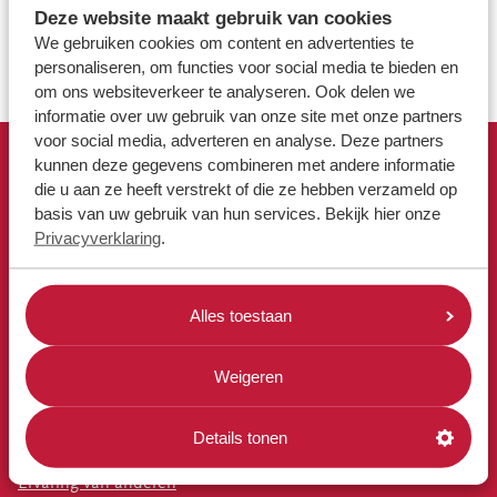
Deze website maakt gebruik van cookies
CONTACT
We gebruiken cookies om content en advertenties te
Contactformulier: Ik wil vrijwilliger worden
klantenservice
personaliseren, om functies voor social media te bieden en
ma-vr 09.00 tot 17.00 uur
om ons websiteverkeer te analyseren. Ook delen we
info@estafetterecyclewinkels.nl
informatie over uw gebruik van onze site met onze partners
058 234 76 00
voor social media, adverteren en analyse. Deze partners
kunnen deze gegevens combineren met andere informatie
SNEL NAAR
die u aan ze heeft verstrekt of die ze hebben verzameld op
Word donateur
basis van uw gebruik van hun services. Bekijk hier onze
Recyclewinkels locaties
Privacyverklaring
.
Zelf spullen brengen
Ophaalafspraak maken
Doneren aan Estafette
Alles toestaan
VRIJWILLIGER
Weigeren
Aanmelden als vrijwilliger
Blogs & interviews
Details tonen
Vrijwilligersvacatures
Ervaring van anderen