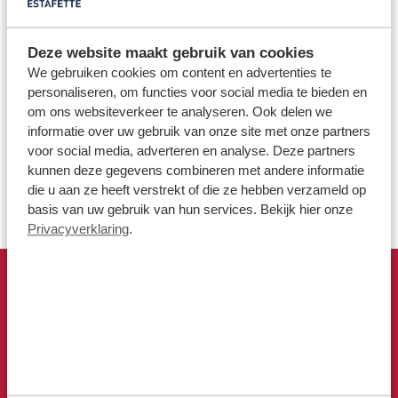
Deze website maakt gebruik van cookies
We gebruiken cookies om content en advertenties te
Gelukkig is het voorste deel van de winkel, waar de
personaliseren, om functies voor social media te bieden en
kledingafdeling Estafashion zit, droog gebleven. Het team
om ons websiteverkeer te analyseren. Ook delen we
van vrijwilligers en vaste medewerkers werk vandaag keihard
informatie over uw gebruik van onze site met onze partners
mogelijk om alle spullen uit het natte gedeelte te redden.
voor social media, adverteren en analyse. Deze partners
Helaas is ongeveer de helft van de inventaris in het daar
kunnen deze gegevens combineren met andere informatie
verloren gegaan.
die u aan ze heeft verstrekt of die ze hebben verzameld op
basis van uw gebruik van hun services. Bekijk hier onze
Privacyverklaring
.
WINKEL DICHT
tot nader order
Een schoonmaak- en verhuisploeg is momenteel bezig met
waterstofzuigers om het water te verwijderen. Daarna worden
er ventilatoren geplaatst om de schade verder te beperken.
De winkel blijft voorlopig gesloten – in ieder geval vandaag
en mogelijk nog enkele dagen.