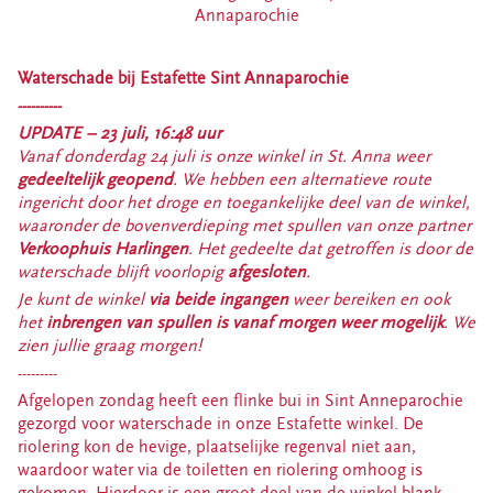
Estafette recyclewinkel Franeker
Annaparochie
Ik heb spullen
Waterschade bij Estafette Sint Annaparochie
Zelf spullen brengen
----------
Spullen thuis laten ophalen
UPDATE – 23 juli, 16:48 uur
Vanaf donderdag 24 juli is onze winkel in St. Anna weer
Deze spullen kun je bij ons inleveren
gedeeltelijk geopend
. We hebben een alternatieve route
Inleveren kleding en textiel
ingericht door het droge en toegankelijke deel van de winkel,
Bezorg- en ophaalservice
waaronder de bovenverdieping met spullen van onze partner
Verkoophuis Harlingen
. Het gedeelte dat getroffen is door de
Vrijwilliger worden
waterschade blijft voorlopig
afgesloten
.
Je kunt de winkel
via beide ingangen
weer bereiken en ook
Vrijwilligersvacatures
het
inbrengen van spullen is vanaf morgen weer mogelijk
. We
Over Estafette
zien jullie graag morgen!
---------
Ons verhaal
Afgelopen zondag heeft een flinke bui in Sint Anneparochie
Nieuws
gezorgd voor waterschade in onze Estafette winkel. De
riolering kon de hevige, plaatselijke regenval niet aan,
Blogs & interviews
waardoor water via de toiletten en riolering omhoog is
Werken bij Estafette