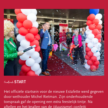
CONTACT
klantenservice
ma-vr 09.00 tot 17.00 uur
info@estafetterecyclewinkels.nl
058 234 76 00
Word donateur
START
Knallende
Het officiële startsein voor de nieuwe Estafette werd gegeven
door wethouder Michel Rietman. Zijn onderhoudende
toespraak gaf de opening een extra feestelijk tintje. Na
aftellen en het knallen van de (duurzame) confetti