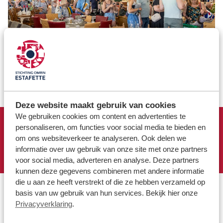
Deze website maakt gebruik van cookies
We gebruiken cookies om content en advertenties te
Met de opening van deze zevende winkel voelt het voor
personaliseren, om functies voor social media te bieden en
Estafette alsof de cirkel weer rond is. Sneek en Estafette
om ons websiteverkeer te analyseren. Ook delen we
horen bij elkaar, en dat gevoel werd afgelopen zaterdag
dubbel en dwars bevestigd.
informatie over uw gebruik van onze site met onze partners
voor social media, adverteren en analyse. Deze partners
kunnen deze gegevens combineren met andere informatie
die u aan ze heeft verstrekt of die ze hebben verzameld op
basis van uw gebruik van hun services. Bekijk hier onze
Privacyverklaring
.