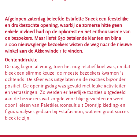
Estafette recyclewinkel Franeker
Ik heb spullen
Afgelopen zaterdag beleefde Estafette Sneek een feestelijke
en drukbezochte opening, waarbij de zomerse hitte geen
Zelf spullen brengen
enkele invloed had op de opkomst en het enthousiasme van
Spullen thuis laten ophalen
de bezoekers. Maar liefst 650 betalende klanten en bijna
Deze spullen kun je bij ons inleveren
2.000 nieuwsgierige bezoekers wisten de weg naar de nieuwe
winkel aan de Akkerwinde 1 te vinden.
Inleveren kleding en textiel
Ochtenddrukte
Bezorg- en ophaalservice
De dag begon al vroeg, toen het nog relatief koel was, en dat
bleek een slimme keuze: de meeste bezoekers kwamen 's
Vrijwilliger worden
ochtends. De sfeer was uitgelaten en de reacties bijzonder
Vrijwilligersvacatures
positief. De openingsdag was gevuld met leuke activiteiten
en verrassingen. Zo werden er heerlijke taartjes uitgedeeld
Over Estafette
aan de bezoekers wat zorgde voor blije gezichten en werd
door Heleen van Paletkleurconsult uit Dronrijp kleding- en
Ons verhaal
figuuranalyses gedaan bij Estafashion, wat een groot succes
Nieuws
bleek te zijn!
Blogs & interviews
Werken bij Estafette