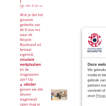
|
kijkje achter de schermen
Wist je dat het
grootste
gedeelte van
de 8.000 m2
waar de
Recycle
Boulevard uit
bestaat
eigenlijk
circulaire
Deze webs
werkplaatsen
en de
We gebruike
magazijnen
media te bi
zijn? Op
gebruik van
4 oktober
partners ku
gooien we alle
verstrekt o
deuren
onze
Privac
wagenwijd
open mag je