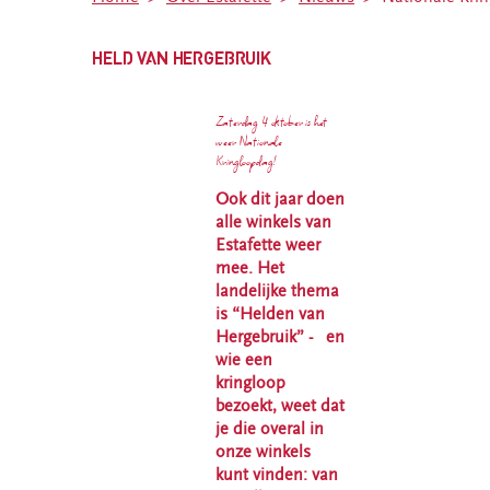
Deze spullen
Friesland
kun je bij ons
Estafette
HELD VAN HERGEBRUIK
inleveren
recyclewinkel
Inleveren
Sint
kleding en
Annaparochie
Zaterdag 4 oktober is het
textiel
weer Nationale
Estafette
Kringloopdag!
Bezorg- en
recyclewinkel
ophaalservice
Oosterwolde
Ook dit jaar doen
alle winkels van
Estafette
Estafette weer
Recycle
mee. Het
Boulevard
landelijke thema
Leeuwarden
is “Helden van
Estafette
Hergebruik” - en
recyclewinkel
wie een
Harlingen
kringloop
bezoekt, weet dat
Estafette
je die overal in
recyclewinkel
onze winkels
Burgum
kunt vinden: van
Estafette