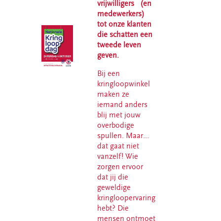
vrijwilligers (en
recyclewinkel
medewerkers)
Franeker
tot onze klanten
die schatten een
tweede leven
Word donateur
geven.
Bij een
kringloopwinkel
maken ze
iemand anders
blij met jouw
overbodige
spullen. Maar…
dat gaat niet
vanzelf! Wie
zorgen ervoor
dat jij die
geweldige
kringloopervaring
hebt? Die
mensen ontmoet