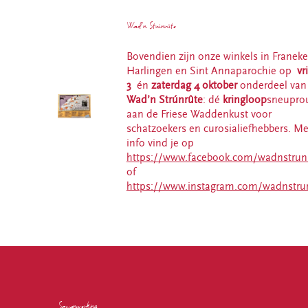
Wad’n Strúnrûte
Bovendien zijn onze winkels in Franeke
Harlingen en Sint Annaparochie op
vr
3
én
zaterdag 4 oktober
onderdeel van
Wad’n Strúnrûte
: dé
kringloop
sneupro
aan de Friese Waddenkust voor
schatzoekers en curosialiefhebbers. Me
info vind je op
https://www.facebook.com/wadnstrun
of
https://www.instagram.com/wadnstru
Samenwerking