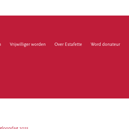
n
jwilliger worden
Vrijwilliger worden
Over Estafette
Over Estafette
Word donateur
Word donateur
Over Estafette
Ons verhaal
Nieuws
Blogs & interviews
Werken bij Estafette
ngloopdag 2025