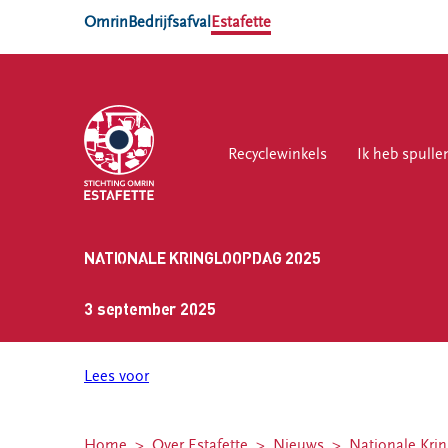
Omrin
Bedrijfsafval
Estafette
Recyclewinkels
Recyclewinkels
Ik heb spullen
Ik heb spulle
Vri
NATIONALE KRINGLOOPDAG 2025
Ik heb
Vrijwilliger
Locaties
spullen
worden
3 september 2025
Estafette
Zelf spullen
Vrijwilligersvacatures
recyclewinkel
brengen
Sneek
Lees voor
Spullen thuis
Estafette vind
laten
je op 7
ophalen
locaties in
Home
Over Estafette
Nieuws
Nationale Kri