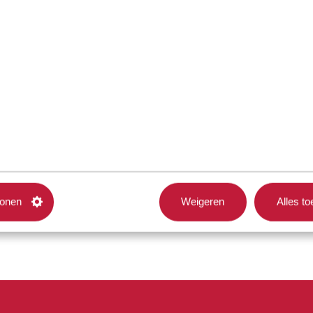
tonen
Weigeren
Alles t