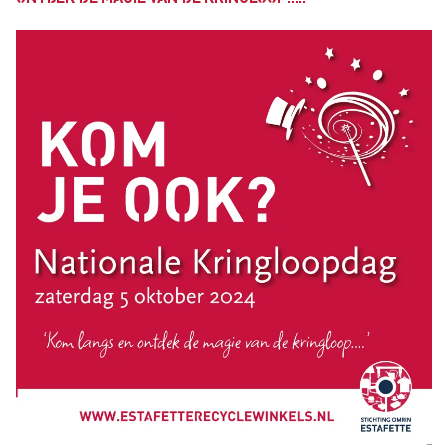
Estafette recyclewinkel Franeker
Ik heb spullen
Zelf spullen brengen
Spullen thuis laten ophalen
Deze spullen kun je bij ons inleveren
Inleveren kleding en textiel
Bezorg- en ophaalservice
Vrijwilliger worden
Vrijwilligersvacatures
Over Estafette
Ons verhaal
Nieuws
Blogs & interviews
Werken bij Estafette