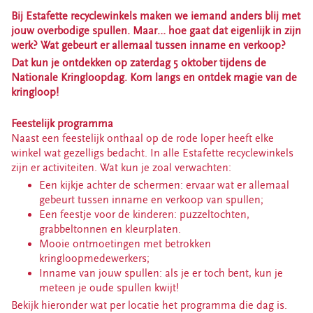
CONTACT
Bij Estafette recyclewinkels maken we iemand anders blij met
jouw overbodige spullen. M
aar… hoe gaat dat eigenlijk in zijn
klantenservice
werk? Wat gebeurt er allemaal tussen inname en verkoop?
ma-vr 09.00 tot 17.00 uur
Dat kun je ontdekken op zaterdag 5 oktober tijdens de
info@estafetterecyclewinkels.nl
Nationale Kringloopdag. Kom langs en ontdek magie van de
058 234 76 00
kringloop!
Feestelijk programma
Word donateur
Naast een feestelijk onthaal op de rode loper heeft elke
winkel wat gezelligs bedacht. In alle Estafette recyclewinkels
zijn er activiteiten. Wat kun je zoal verwachten:
Een kijkje achter de schermen: ervaar wat er allemaal
gebeurt tussen inname en verkoop van spullen;
Een feestje voor de kinderen: puzzeltochten,
grabbeltonnen en kleurplaten.
Mooie ontmoetingen met betrokken
kringloopmedewerkers;
Inname van jouw spullen: als je er toch bent, kun je
meteen je oude spullen kwijt!
Bekijk hieronder wat per locatie het programma die dag is.