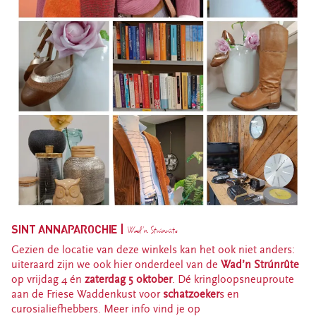
SINT ANNAPAROCHIE |
Wad’n Strúnrûte
Gezien de locatie van deze winkels kan het ook niet anders:
uiteraard zijn we ook hier onderdeel van de
Wad’n Strúnrûte
op vrijdag 4 én
zaterdag 5 oktober
. Dé kringloopsneuproute
aan de Friese Waddenkust voor
schatzoeker
s en
curosialiefhebbers. Meer info vind je op