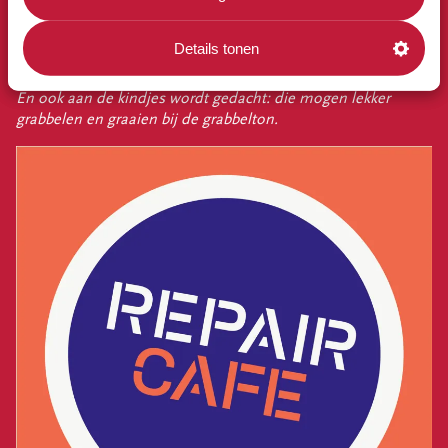
speciaal voor deze dag open. Heb je toevallig spulletjes staan
die kapot zijn? Neem ze mee, want de mensen van het
Details tonen
Repair Café Oosterwolde staan voor je klaar tussen 10 en 13
uur om deze voor je te repareren!
En ook aan de kindjes wordt gedacht: die mogen lekker
grabbelen en graaien bij de grabbelton.