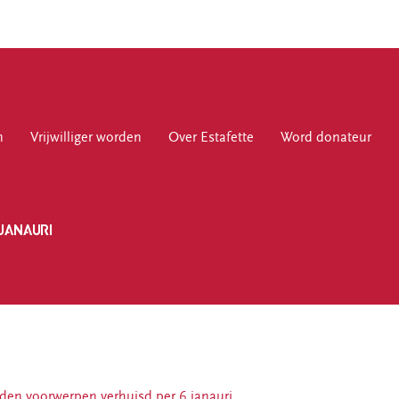
n
jwilliger worden
Vrijwilliger worden
Over Estafette
Over Estafette
Word donateur
Word donateur
JANAURI
Over Estafette
Ons verhaal
Nieuws
Blogs & interviews
Werken bij Estafette
en voorwerpen verhuisd per 6 janauri