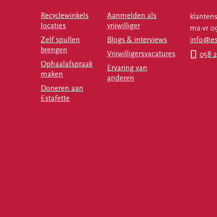
Recyclewinkels
Aanmelden als
klantens
locaties
vrijwilliger
ma-vr 09
Zelf spullen
Blogs & interviews
info@est
brengen
Vrijwilligersvacatures
058 2
Ophaalafspraak
Ervaring van
maken
anderen
Doneren aan
Estafette