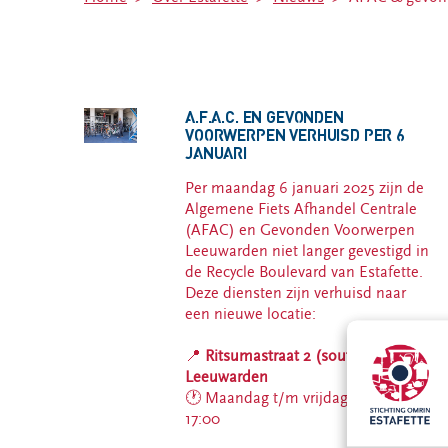
Deze spullen
Friesland
kun je bij ons
Estafette
inleveren
recyclewinkel
Inleveren
Sint
kleding en
Annaparochie
A.F.A.C. EN GEVONDEN
textiel
VOORWERPEN VERHUISD PER 6
Estafette
JANUARI
Bezorg- en
recyclewinkel
ophaalservice
Oosterwolde
Per maandag 6 januari 2025 zijn de
Estafette
Algemene Fiets Afhandel Centrale
Recycle
(AFAC) en Gevonden Voorwerpen
Boulevard
Leeuwarden niet langer gevestigd in
Leeuwarden
de Recycle Boulevard van Estafette.
Deze diensten zijn verhuisd naar
Estafette
een nieuwe locatie:
recyclewinkel
Harlingen
📍
Ritsumastraat 2 (souterrain),
Estafette
Leeuwarden
recyclewinkel
🕐 Maandag t/m vrijdag | 13:00 -
Burgum
17:00
Estafette