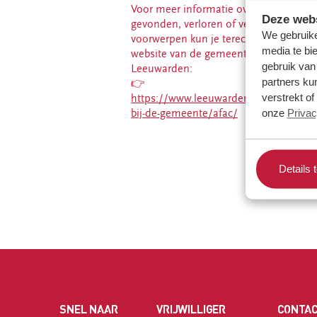
Voor meer informatie over
recyclewinkel
Deze webs
gevonden, verloren of vermiste
Franeker
We gebruike
voorwerpen kun je terecht op de
media te bi
website van de gemeente
gebruik van
Leeuwarden:
Word donateur
partners ku
👉
verstrekt o
https://www.leeuwarden.nl/melden-
bij-de-gemeente/afac/
onze
Privac
Details 
SNEL NAAR
VRIJWILLIGER
CONTA