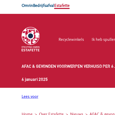
Omrin
Bedrijfsafval
Estafette
Recyclewinkels
Recyclewinkels
Ik heb spullen
Ik heb spulle
Vri
AFAC & GEVONDEN VOORWERPEN VERHUISD PER 6 
Ik heb
Vrijwilliger
Locaties
spullen
worden
6 januari 2025
Estafette
Zelf spullen
Vrijwilligersvacatures
recyclewinkel
brengen
Sneek
Lees voor
Spullen thuis
Estafette vind
laten
je op 7
ophalen
locaties in
Home
Over Estafette
Nieuws
AFAC & gevond