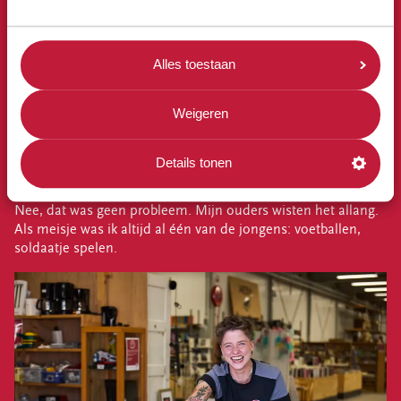
HAAR VERHAAL IN TATTOOS
Op haar rechterarm vinden we haar liefde voor muziek – van
‘70s-rock tot Guns ’n Roses - terug in de vorm van een
Alles toestaan
vinylplaat. En op haar schouder de waardevolste: vader Jaap
die haar als klein meisje op het strand van Texel optilt in de
branding. “Vier jaar geleden overleed hij. Zo draag ik hem
Weigeren
toch een beetje bij me.”
Op haar linkerarm staat een ander symbool dat bij haar
Details tonen
hoort: de regenboog. Of de ‘gay-bow’ zoals die zelf
gekscherend noemt. “Op mijn zestiende kwam ik uit de kast.
Nee, dat was geen probleem. Mijn ouders wisten het allang.
Als meisje was ik altijd al één van de jongens: voetballen,
soldaatje spelen.