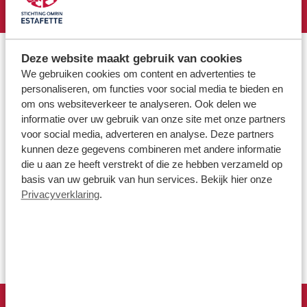
Deze website maakt gebruik van cookies
COME AS YOU ARE
We gebruiken cookies om content en advertenties te
Naast het werk zijn het vooral de collega’s die haar hart
personaliseren, om functies voor social media te bieden en
hebben gestolen. “Je mag hier zijn wie je bent. Iedereen heeft
om ons websiteverkeer te analyseren. Ook delen we
z’n eigen verhaal: come as you are. Ik kan hier gewoon mijn
informatie over uw gebruik van onze site met onze partners
tatoeages laten zien, mijn piercings. Dit voelt als mijn
voor social media, adverteren en analyse. Deze partners
familie.”
kunnen deze gegevens combineren met andere informatie
Over tatoeages gesproken: die vormen een kleurrijke
die u aan ze heeft verstrekt of die ze hebben verzameld op
bloemlezing van haar leven. De allereerste liet ze zetten toen
basis van uw gebruik van hun services. Bekijk hier onze
ze 16 was. “Ik was veel te jong. En mem wist nergens van.
Privacyverklaring
.
Daarom liet ik een hartje maken met een G erin: van Gerry, zo
heet mijn moeder.” Toen mem de tatoeage na maanden
ontdekte, was ze in elk geval niet zo boos. Die tatoeage was
immers voor haar”, lacht Anouk.