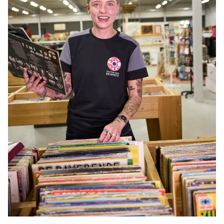
CONTACT
klantenservice
ma-vr 09.00 tot 17.00 uur
info@estafetterecyclewinkels.nl
058 234 76 00
Word donateur