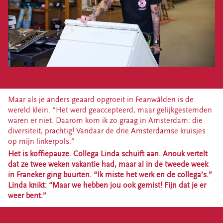
Maar als je anders geaard opgroeit in Feanwâlden is de
wereld klein. “Het werd geaccepteerd, maar gelijkgestemden
waren er niet. Daarom kom ik zo graag in Amsterdam: die
diversiteit, prachtig! Vandaar de drie Amsterdamse kruisjes
op mijn linkerpols.”
Het is koffiepauze. Collega Linda schuift aan. Anouk vertelt
dat ze twee weken vakantie had, maar al in de tweede week
in Franeker ging buurten. “Ik miste het werk en de collega’s.”
Linda knikt: “Maar we hebben jou ook gemist! Fijn dat je er
weer bent.”