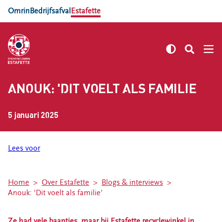
Omrin
Bedrijfsafval
Estafette
ANOUK: 'DIT VOELT ALS FAMILIE’
Locaties
5 januari 2025
Estafette recyclewinkel Sneek
Estafette vind je op 7 locaties in Friesland
Estafette recyclewinkel Sint
Lees voor
Annaparochie
Estafette recyclewinkel Oosterwolde
Home
Over Estafette
Blogs & interviews
Estafette Recycle Boulevard Leeuwarden
Anouk: 'Dit voelt als familie’
Estafette recyclewinkel Harlingen
Estafette recyclewinkel Burgum
Ze had vele baantjes, maar bij Estafette recyclewinkel in