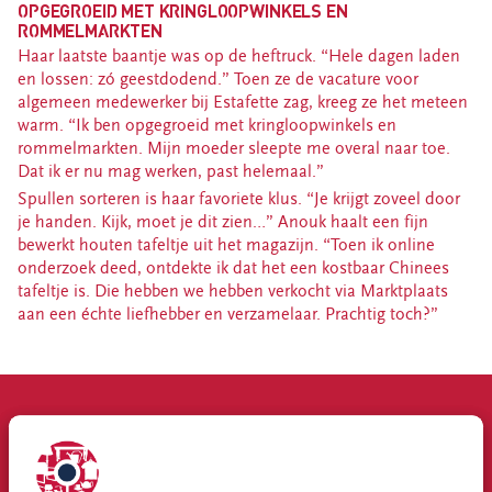
OPGEGROEID MET KRINGLOOPWINKELS EN
ROMMELMARKTEN
Haar laatste baantje was op de heftruck. “Hele dagen laden
en lossen: zó geestdodend.” Toen ze de vacature voor
algemeen medewerker bij Estafette zag, kreeg ze het meteen
warm. “Ik ben opgegroeid met kringloopwinkels en
rommelmarkten. Mijn moeder sleepte me overal naar toe.
Dat ik er nu mag werken, past helemaal.”
Spullen sorteren is haar favoriete klus. “Je krijgt zoveel door
je handen. Kijk, moet je dit zien…” Anouk haalt een fijn
bewerkt houten tafeltje uit het magazijn. “Toen ik online
onderzoek deed, ontdekte ik dat het een kostbaar Chinees
tafeltje is. Die hebben we hebben verkocht via Marktplaats
aan een échte liefhebber en verzamelaar. Prachtig toch?”
" Iedereen heeft z’n eigen verhaal: come as you are. Ik kan hier gewoon mijn tatoeages laten zien, mijn
piercings. Dit voelt als mijn familie."