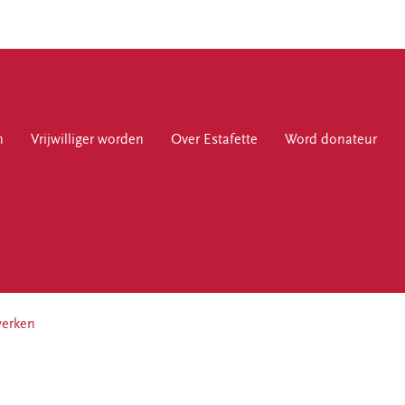
n
jwilliger worden
Vrijwilliger worden
Over Estafette
Over Estafette
Word donateur
Word donateur
Over Estafette
Ons verhaal
werken
Nieuws
Blogs & interviews
Werken bij Estafette