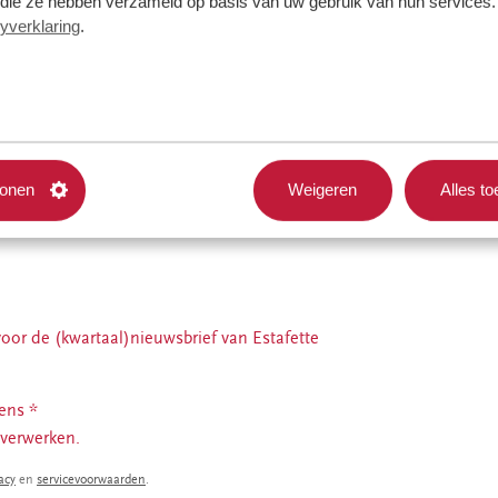
f die ze hebben verzameld op basis van uw gebruik van hun services. 
yverklaring
.
tonen
Weigeren
Alles t
oor de (kwartaal)nieuwsbrief van Estafette
vens
*
 verwerken.
acy
en
servicevoorwaarden
.