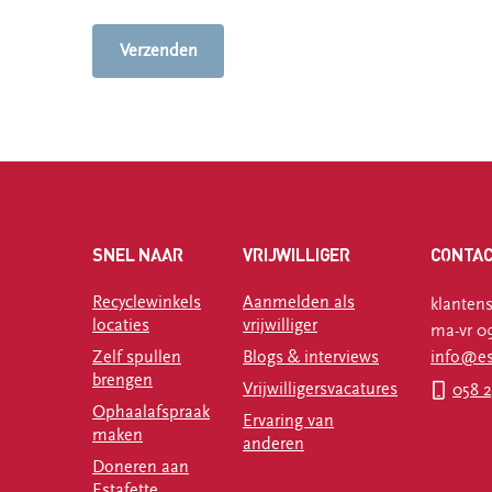
SNEL NAAR
VRIJWILLIGER
CONTA
Recyclewinkels
Aanmelden als
klantens
locaties
vrijwilliger
ma-vr 09
Zelf spullen
Blogs & interviews
info@est
brengen
Vrijwilligersvacatures
058 2
Ophaalafspraak
Ervaring van
maken
anderen
Doneren aan
Estafette