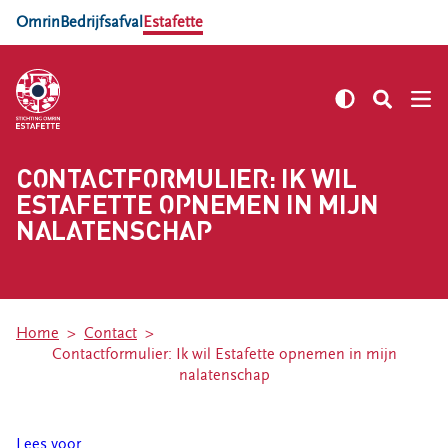
Omrin
Bedrijfsafval
Estafette
CONTACTFORMULIER: IK WIL
ESTAFETTE OPNEMEN IN MIJN
Locaties
NALATENSCHAP
Estafette recyclewinkel Sneek
Estafette vind je op 7 locaties in Friesland
Estafette recyclewinkel Sint
Annaparochie
Home
Contact
Estafette recyclewinkel Oosterwolde
Contactformulier: Ik wil Estafette opnemen in mijn
Estafette Recycle Boulevard Leeuwarden
nalatenschap
Estafette recyclewinkel Harlingen
Estafette recyclewinkel Burgum
Lees voor