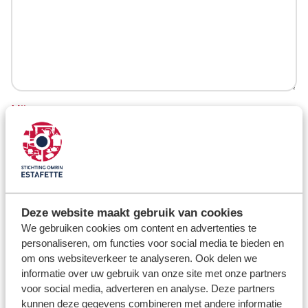
CONTACT
klantenservice
ma-vr 09.00 tot 17.00 uur
info@estafetterecyclewinkels.nl
058 234 76 00
Mijn gegevens
Word donateur
De heer
Mevrouw
Hen
Fijn als jullie contact opnemen
's ochtends
Deze website maakt gebruik van cookies
's middags
We gebruiken cookies om content en advertenties te
personaliseren, om functies voor social media te bieden en
's avonds
om ons websiteverkeer te analyseren. Ook delen we
Benader mij graag
informatie over uw gebruik van onze site met onze partners
voor social media, adverteren en analyse. Deze partners
Per mail
kunnen deze gegevens combineren met andere informatie
Telefonisch