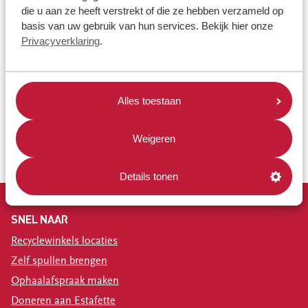
die u aan ze heeft verstrekt of die ze hebben verzameld op
basis van uw gebruik van hun services. Bekijk hier onze
Toestemming voor het opslaan van ingediende gegevens
*
Privacyverklaring
.
Ja, ik geef toestemming om mijn gegevens op te slaan
en te verwerken
Dit formulier maakt gebruik van Google's reCAPTCHA. Lees hier hun
privacy
en
servicevoorwaarden
.
Alles toestaan
Weigeren
Details tonen
SNEL NAAR
Recyclewinkels locaties
Zelf spullen brengen
Ophaalafspraak maken
Doneren aan Estafette